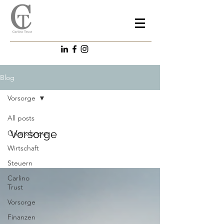
Blog
Vorsorge
All posts
Vorsorge
Quartalsnews
Wirtschaft
Steuern
Carlino
Trust
Vorsorge
Finanzen