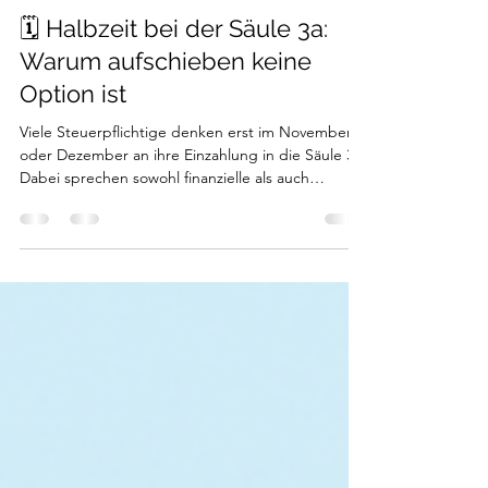
Carlino Trust
21. Juli
3 Min. Lesezeit
🗓️ Halbzeit bei der Säule 3a:
Warum aufschieben keine
Option ist
Viele Steuerpflichtige denken erst im November
oder Dezember an ihre Einzahlung in die Säule 3a.
Dabei sprechen sowohl finanzielle als auch
organisatorische Gründe dafür, sich bereits zur
Jahresmitte mit dem Thema auseinanderzusetzen.
Besonders bei einer Wertschriftenlösung (z. B. mit
ETFs) kann eine regelmässige Einzahlung
langfristig einen spürbaren Mehrwert schaffen.