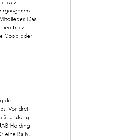
 trotz 
 vergangenen 
itglieder. Das 
iben trotz 
ie Coop oder 
g der 
et. Vor drei 
en Shandong 
 JAB Holding 
 eine Bally, 