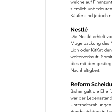
welche auf Finanzunt
ziemlich unbedeutend
Käufer sind jedoch n
Nestlé
Die Nestlé erhielt v
Mogelpackung des Mo
Lion oder KitKat den
weiterverkauft. Somi
dies mit den gestieg
Nachhaltigkeit.
Reform Scheid
Bisher galt die Ehe 
war der Lebensstanda
Unterhaltszahlungen 
Bundesrichtern in L