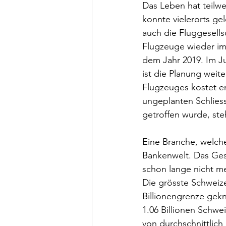
Das Leben hat teilw
konnte vielerorts ge
auch die Fluggesells
Flugzeuge wieder im 
dem Jahr 2019. Im J
ist die Planung weit
Flugzeuges kostet en
ungeplanten Schlies
getroffen wurde, st
Eine Branche, welche
Bankenwelt. Das Ges
schon lange nicht me
Die grösste Schweize
Billionengrenze gek
1.06 Billionen Schwe
von durchschnittlich 