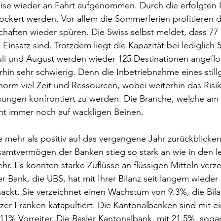
eise wieder an Fahrt aufgenommen. Durch die erfolgten
lockert werden. Vor allem die Sommerferien profitieren 
chaften wieder spüren. Die Swiss selbst meldet, dass 77 
Einsatz sind. Trotzdem liegt die Kapazität bei lediglic
uli und August werden wieder 125 Destinationen angefl
erhin sehr schwierig. Denn die Inbetriebnahme eines still
orm viel Zeit und Ressourcen, wobei weiterhin das Risik
sungen konfrontiert zu werden. Die Branche, welche am 
eht immer noch auf wackligen Beinen.
 mehr als positiv auf das vergangene Jahr zurückblicken 
amtvermögen der Banken stieg so stark an wie in den le
hr. Es konnten starke Zuflüsse an flüssigen Mitteln verz
r Bank, die UBS, hat mit Ihrer Bilanz seit langem wieder 
nackt. Sie verzeichnet einen Wachstum von 9.3%, die Bi
izer Franken katapultiert. Die Kantonalbanken sind mit
11% Vorreiter. Die Basler Kantonalbank, mit 21.5%, sogar 