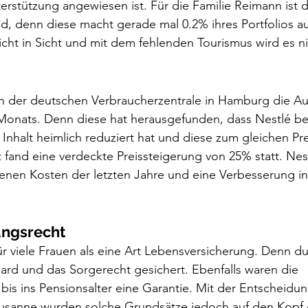
erstützung angewiesen ist. Für die Familie Reimann ist d
, denn diese macht gerade mal 0.2% ihres Portfolios aus
icht in Sicht und mit dem fehlenden Tourismus wird es nic
on der deutschen Verbraucherzentrale in Hamburg die Au
nats. Denn diese hat herausgefunden, dass Nestlé bei
 Inhalt heimlich reduziert hat und diese zum gleichen Pre
t fand eine verdeckte Preissteigerung von 25% statt. Ne
enen Kosten der letzten Jahre und eine Verbesserung in
ungsrecht
für viele Frauen als eine Art Lebensversicherung. Denn du
rd und das Sorgerecht gesichert. Ebenfalls waren die 
bis ins Pensionsalter eine Garantie. Mit der Entscheidun
ausanne wurden solche Grundsätze jedoch auf den Kopf g