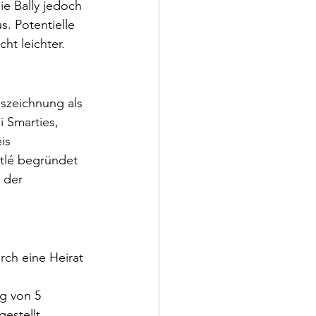
ie Bally jedoch 
. Potentielle 
ht leichter.
szeichnung als 
 Smarties, 
is 
stlé begründet 
 der 
rch eine Heirat 
g von 5 
estellt.