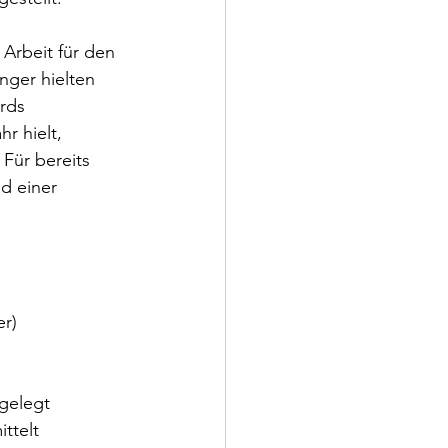
 Arbeit für den 
nger hielten 
rds 
r hielt, 
Für bereits 
d einer 
er)
gelegt
ttelt