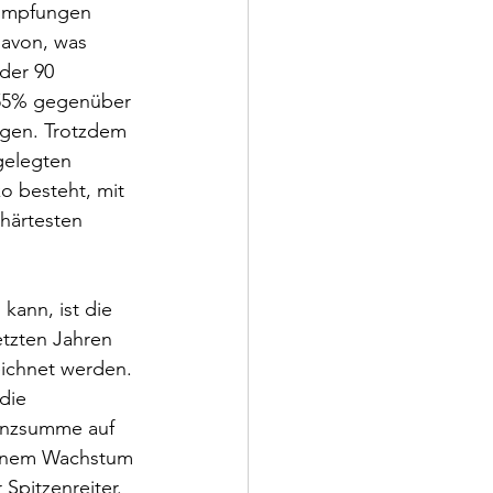
 Impfungen 
davon, was 
der 90 
h 55% gegenüber 
ogen. Trotzdem 
gelegten 
o besteht, mit 
härtesten 
kann, ist die 
tzten Jahren 
eichnet werden. 
die 
lanzsumme auf 
 einem Wachstum 
Spitzenreiter. 