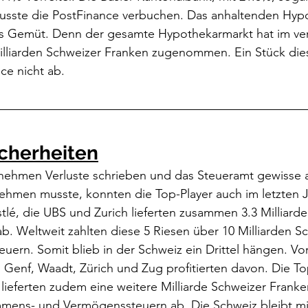
usste die PostFinance verbuchen. Das anhaltenden Hyp
ufs Gemüt. Denn der gesamte Hypothekarmarkt hat im v
Milliarden Schweizer Franken zugenommen. Ein Stück di
ce nicht ab.
icherheiten
nehmen Verluste schrieben und das Steueramt gewisse a
hmen musste, konnten die Top-Player auch im letzten Ja
tlé, die UBS und Zurich lieferten zusammen 3.3 Milliard
b. Weltweit zahlten diese 5 Riesen über 10 Milliarden S
euern. Somit blieb in der Schweiz ein Drittel hängen. Vor
 Genf, Waadt, Zürich und Zug profitierten davon. Die To
ieferten zudem eine weitere Milliarde Schweizer Franke
mens- und Vermögenssteuern ab. Die Schweiz bleibt mit 