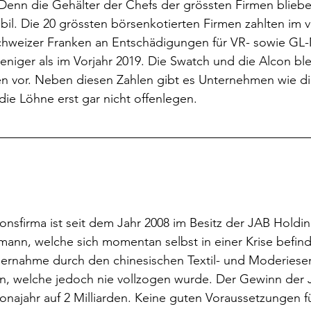
enn die Gehälter der Chefs der grössten Firmen blieben
bil. Die 20 grössten börsenkotierten Firmen zahlten im
chweizer Franken an Entschädigungen für VR- sowie GL-M
weniger als im Vorjahr 2019. Die Swatch und die Alcon ble
sen vor. Neben diesen Zahlen gibt es Unternehmen wie d
die Löhne erst gar nicht offenlegen.
ionsfirma ist seit dem Jahr 2008 im Besitz der JAB Holdin
imann, welche sich momentan selbst in einer Krise befind
bernahme durch den chinesischen Textil- und Moderies
len, welche jedoch nie vollzogen wurde. Der Gewinn der
onajahr auf 2 Milliarden. Keine guten Voraussetzungen für