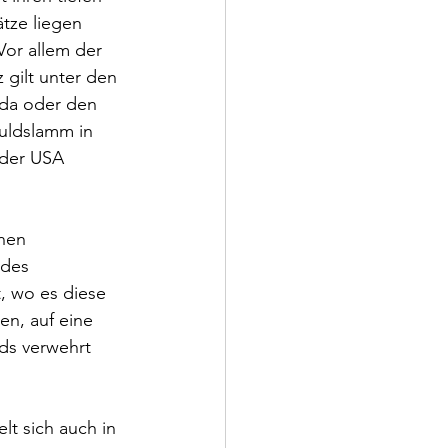
tze liegen 
Vor allem der 
 gilt unter den 
da oder den 
uldslamm in 
 der USA 
nen 
edes 
, wo es diese 
en, auf eine 
ds verwehrt 
t sich auch in 