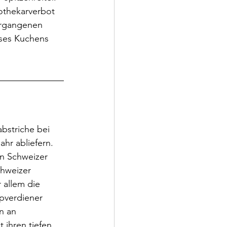
othekarverbot 
ergangenen 
eses Kuchens 
bstriche bei 
hr abliefern. 
en Schweizer 
chweizer 
 allem die 
pverdiener 
n an 
ihren tiefen 