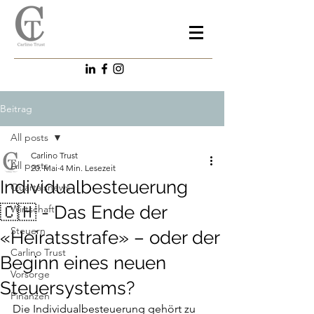
Beitrag
All posts
Carlino Trust
All posts
20. Mai
4 Min. Lesezeit
Individualbesteuerung
Quartalsnews
🇨🇭 - Das Ende der
Wirtschaft
Steuern
«Heiratsstrafe» – oder der
Carlino Trust
Beginn eines neuen
Vorsorge
Steuersystems?
Finanzen
Die Individualbesteuerung gehört zu 