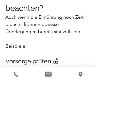
beachten?
Auch wenn die Einführung noch Zeit 
braucht, können gewisse 
Überlegungen bereits sinnvoll sein.
Beispiele:
Vorsorge prüfen 💰
✅Säule 3a
✅Pensionskasse
✅Einkaufsmöglichkeiten
Je nach späterer Besteuerung können 
sich heutige Strategien verändern.
Arbeitspensum analysieren 📈
Für Familien kann sich künftig die 