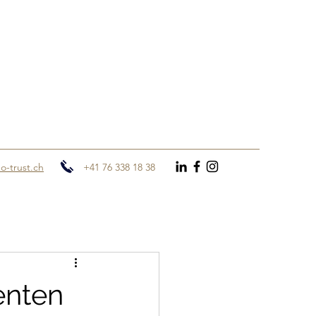
o-trust.ch
+41 76 338 18 38
enten