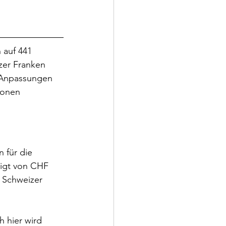
auf 441 
zer Franken 
e Anpassungen 
ionen 
 für die 
eigt von CHF 
0 Schweizer 
 hier wird 