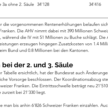
Maximalbeitrag Säule 3a ohne 2. Säule	34'128				   34'416	
ür die vorgenommenen Rentenerhöhungen belaufen sich 
 Franken. Die AHV nimmt dabei mit 390 Millionen Schwei
n, während die IV mit 51 Millionen zu Buche schlägt. Di
eistungen erzeugen hingegen Zusatzkosten von 1.4 Mill
eim Bund und 0.8 Millionen bei den Kantonen.
ei der 2. und 3. Säule
er Tabelle ersichtlich, hat der Bundesrat auch Änderungen
fliche Vorsorge beschlossen. Der Koordinationsabzug st
hweizer Franken. Die Eintrittsschwelle beträgt neu 21'51
zurzeit bei 21'330 liegt.
te man bis anhin 6'826 Schweizer Franken einzahlen. Auch