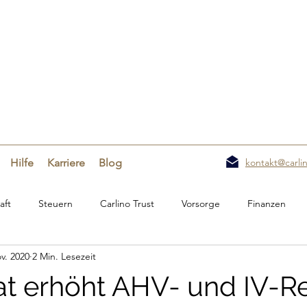
Hilfe
Karriere
Blog
kontakt@carlin
aft
Steuern
Carlino Trust
Vorsorge
Finanzen
v. 2020
2 Min. Lesezeit
t erhöht AHV- und IV-R