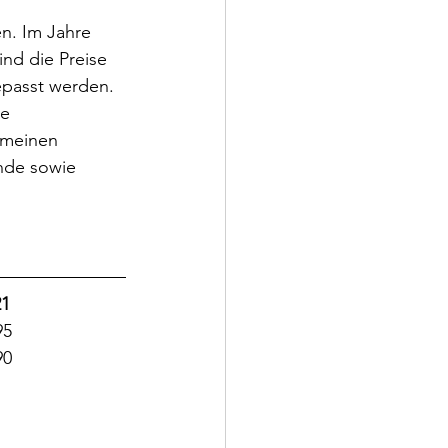
n. Im Jahre 
nd die Preise 
epasst werden. 
e 
emeinen 
nde sowie 
021
    1'195
    2'390